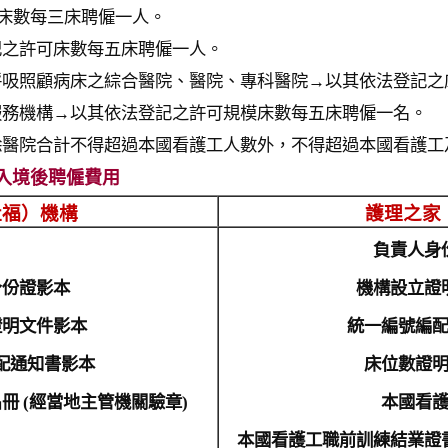
床數每三床聘僱一人。
登記之許可床數每五床聘僱一人。
、呼吸照顧病床之綜合醫院、醫院、專科醫院→以其依法登記
顧服務機構→以其依法登記之許可規模床數每五床聘僱一名。
，除醫院合計不得超過本國看護工人數外，不得超過本國看護
入境後聘僱費用
社福）機構
護理之家
負責人身
身份證影本
機構設立證
證明文件影本
統一編號編
配通知書影本
床位數證
冊 (經當地主管機關驗章)
本國看
本國看護工職前訓練結業證