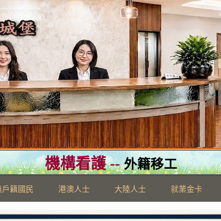
機構看護 --
外籍移工
無戶籍國民
港澳人士
大陸人士
就業金卡