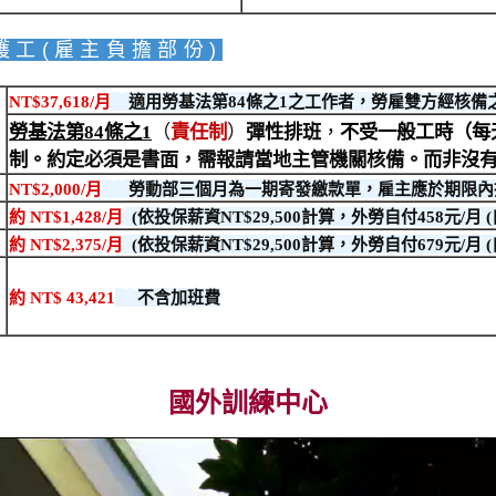
護工(雇主負擔部份)
NT$37,618/月
適用勞基法第84條之1之工作者，勞雇雙方經核備之
（
）
勞基法第84條之1
責任制
彈性排班
，
不受一般工時（每
制
。約定必須是書面，需報請當地主管機關核備。而非沒
NT$2,000/月
勞動部三個月為一期寄發繳款單，雇主應於期限內
約 NT$1,428/月
(依投保薪資NT$29,500計算，外勞自付458元/月 (
約 NT$2,375/月
(依投保薪資NT$29,500計算，外勞自付679元/月 (
約 NT$ 43,421
不含加班費
國外訓練中心