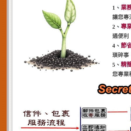
業
1、
讓您專
專
2、
通便利
節
4、
瑣碎事
精
5、
您專業