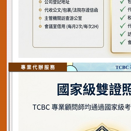
專 業 代 辦 服 務
TCBC