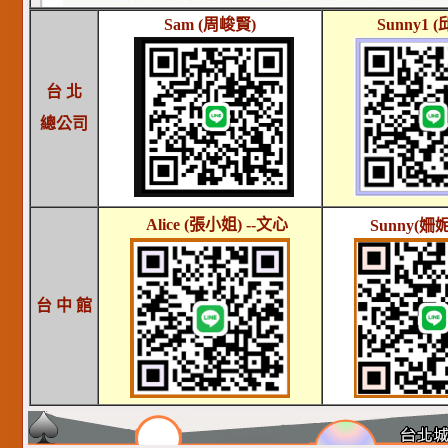
Sam (周峻賢)
Sunny1
(
台 北
總公司
Alice (張小姐) --文心
Sunny
(姍妮
台 中 館