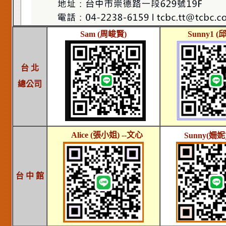
Sam (周峻賢)
Sunny1
(
台 北
總公司
Alice (張小姐) --文心
Sunny
(姍妮
台 中 館