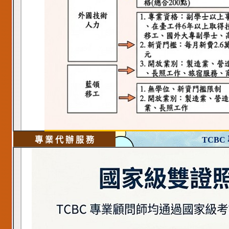
專 業 代 辦 服 務
TCBC