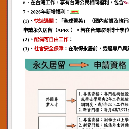
6、
在台灣工作，享有台灣公民相同福利，包含
So
7
、
2026
年新增福利：
(1)
、
快速通關
：「
全球菁英
」
（
國內薪資及執行
申請永久居留（APRC）。若在台灣取得博士學位
(2)
、
配偶可自由工作
：
(3)
、
社會安全保障
：
在取得永居前，勞退專戶與