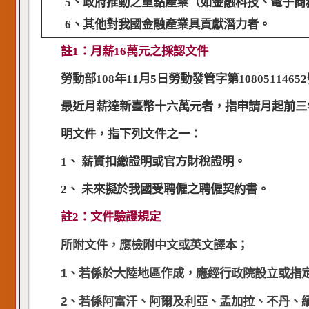
5、政府推動之重點產業（如金融科技、電子商
6、其他對我國金融產業具貢獻潛力者。
註1：月薪16萬元之採認文件
勞動部
108
年
11
月
5
日勞動發管字第
10805114652
最近月薪達新臺幣十六萬元者，指申請月起前三
明文件，指下列文件之一：
1
、
薪資扣繳證明或官方財稅證明。
2
、
未來擬於我國受聘僱之聘僱契約書。
註2：文件驗證規定
所附文件，應檢附中文或英文譯本；
1、
若係於大陸地區作成
，
應經行政院設立或指
2、
若係阿富汗、阿爾及利亞、孟加拉、不丹、