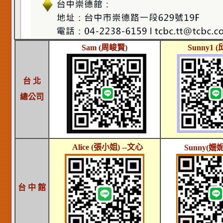
Sam (周峻賢)
Sunny1
(
台 北
總公司
Alice (張小姐) --文心
Sunny
(姍妮
台 中 館