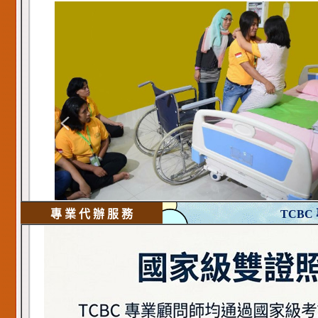
專 業 代 辦 服 務
TCBC