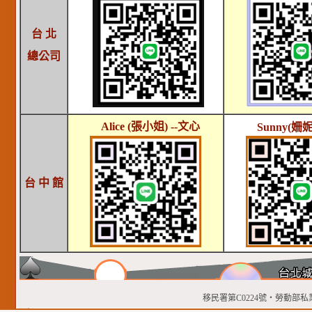
台 北
總公司
Alice (張小姐) --文心
Sunny
(姍妮
台 中 館
移民署第C0224號‧勞動部私業